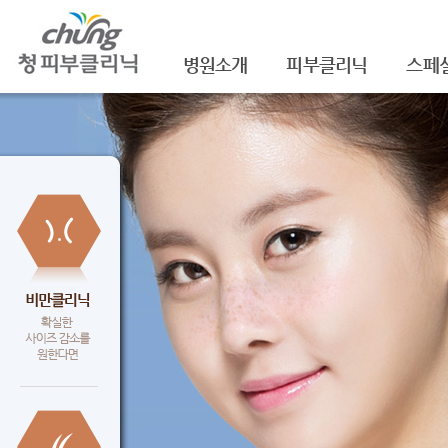
병원소개
피부클리닉
스페
의료진소개
여드름
셀라
진료안내
여드름자국/흉터
셀라
레이저장비소개
모공
레이
병원 둘러보기
기미/색소
주름/
찾아오시는 길
주근깨/잡티
제모
공지사항
점/검버섯
FNS
문신제거
물광
안면홍조
아쿠
피부질환치료
백옥
신데
슈링크(
셀렉 I