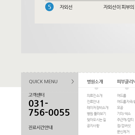
5
자외선
자외선이 피부의
병원소개
피부클리
의료진소개
여드름
진료안내
여드름자국/
레이저장비소개
모공
병원 둘러보기
기미/색소
찾아오시는 길
주근깨/잡티
공지사항
점/검버섯
문신제거