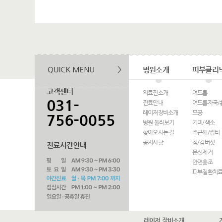
병원소개
피부클리
의료진소개
여드름
진료안내
여드름자국/
레이저장비소개
모공
병원 둘러보기
기미/색소
찾아오시는 길
주근깨/잡티
공지사항
점/검버섯
문신제거
안면홍조
피부질환치
레이저 장비소개