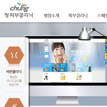
병원소개
피부클리닉
스페
의료진소개
여드름
셀라
진료안내
여드름자국/흉터
셀라
레이저장비소개
모공
레이
병원 둘러보기
기미/색소
주름/
찾아오시는 길
주근깨/잡티
제모
공지사항
점/검버섯
FNS
문신제거
물광
안면홍조
아쿠
피부질환치료
백옥
신데
슈링크(
셀렉 I