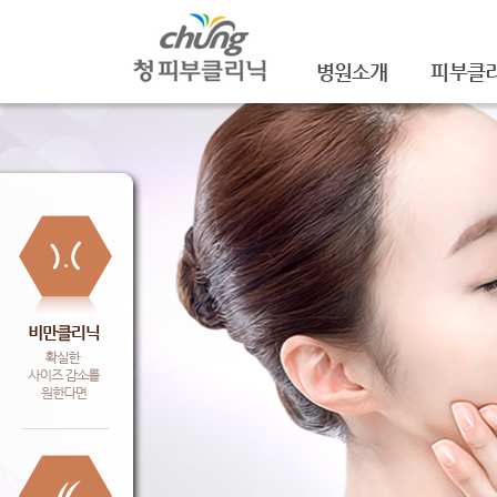
병원소개
피부클
의료진소개
여드름
진료안내
여드름자국
레이저장비소개
모공
병원 둘러보기
기미/색소
찾아오시는 길
주근깨/잡
공지사항
점/검버섯
문신제거
안면홍조
피부질환