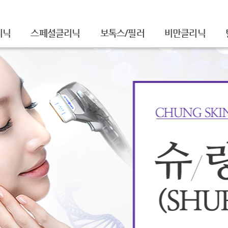
리닉
스페셜클리닉
보톡스/필러
비만클리닉
셀라피아기주사
주름보톡스
/흉터
셀라피토닝
사각턱보톡스
레이저토닝
종아리보톡스
주름/탄력
필러
티
제모
더모톡신
FNS
물광주사
아쿠아필
치료
백옥주사
신데렐라주사
슈링크(SHURINK)
셀렉 IPL