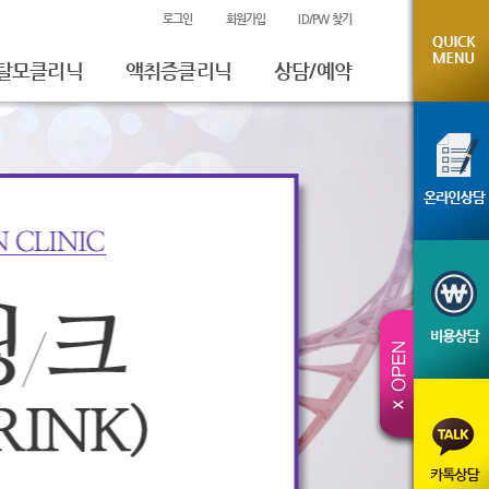
로그인
회원가입
ID/PW 찾기
탈모클리닉
액취증클리닉
상담/예약
온라인상담
비용상담
진료예약
시술전후사진
체험후기
카톡상담