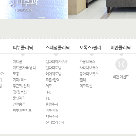
피부클리닉
스페셜클리닉
보톡스/필러
비만클리닉
여드름
셀라피아기주사
주름보톡스
여드름자국/흉터
셀라피토닝
사각턱보톡스
소개
모공
레이저토닝
종아리보톡스
비만 이벤트
기
기미/색소
주름/탄력
필러
길
주근깨/잡티
제모
더모톡신
점/검버섯
FNS
문신제거
IPL
안면홍조
물광주사
피부질환치료
아쿠아필
백옥주사
신데렐라주사