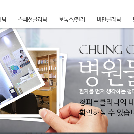
리닉
스페셜클리닉
보톡스/필러
비만클리닉
셀라피아기주사
주름보톡스
/흉터
셀라피토닝
사각턱보톡스
레이저토닝
종아리보톡스
주름/탄력
필러
티
제모
더모톡신
FNS
물광주사
아쿠아필
치료
백옥주사
신데렐라주사
슈링크(SHURINK)
셀렉 IPL