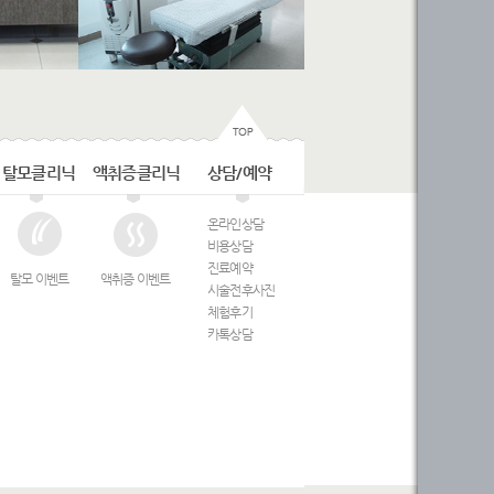
탈모클리닉
액취증클리닉
상담/예약
온라인상담
비용상담
진료예약
탈모 이벤트
액취증 이벤트
시술전후사진
체험후기
카톡상담