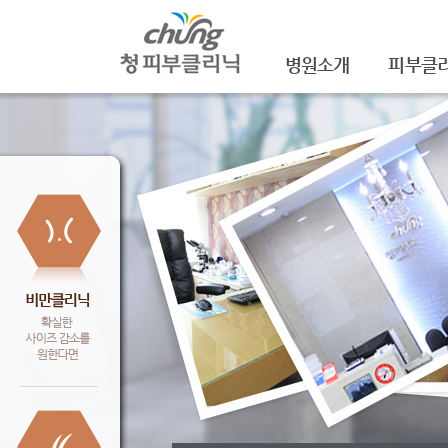
병원소개
피부클
의료진소개
여드름
진료안내
여드름자국
레이저장비소개
모공
병원 둘러보기
기미/색소
찾아오시는 길
주근깨/잡
공지사항
점/검버섯
문신제거
안면홍조
피부질환