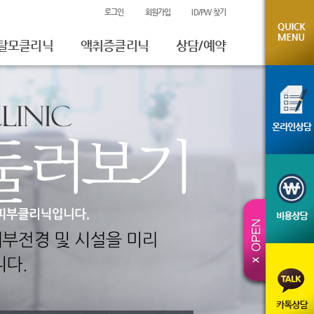
로그인
회원가입
ID/PW 찾기
탈모클리닉
액취증클리닉
상담/예약
온라인상담
비용상담
진료예약
시술전후사진
체험후기
카톡상담