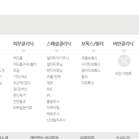
피부클리닉
스페셜클리닉
보톡스/필러
비만클리닉
여드름
셀라피아기주사
주름보톡스
여드름자국/흉터
셀라피토닝
사각턱보톡스
소개
모공
레이저토닝
종아리보톡스
비만 이벤트
기
기미/색소
주름/탄력
필러
길
주근깨/잡티
제모
더모톡신
점/검버섯
FNS
문신제거
IPL
안면홍조
물광주사
피부질환치료
아쿠아필
백옥주사
신데렐라주사
비소개
개인정보 취급방침
이용약관
오시는길