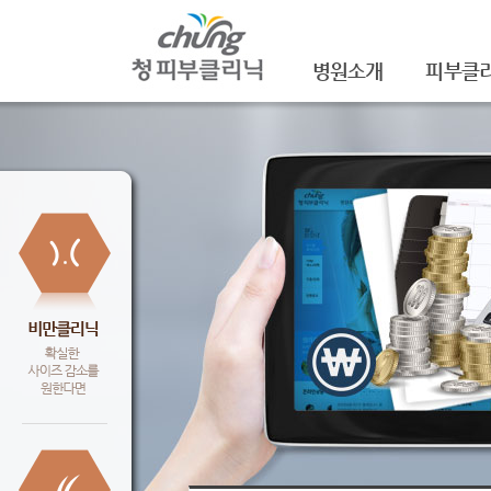
병원소개
피부클
의료진소개
여드름
진료안내
여드름자국
레이저장비소개
모공
병원 둘러보기
기미/색소
찾아오시는 길
주근깨/잡
공지사항
점/검버섯
문신제거
안면홍조
피부질환