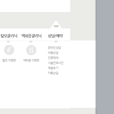
탈모클리닉
액취증클리닉
상담/예약
온라인상담
비용상담
진료예약
탈모 이벤트
액취증 이벤트
시술전후사진
체험후기
카톡상담