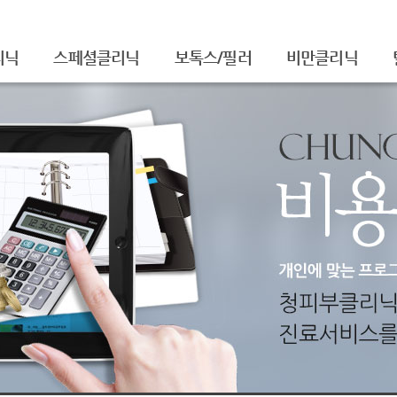
리닉
스페셜클리닉
보톡스/필러
비만클리닉
셀라피아기주사
주름보톡스
/흉터
셀라피토닝
사각턱보톡스
레이저토닝
종아리보톡스
주름/탄력
필러
티
제모
더모톡신
FNS
물광주사
아쿠아필
치료
백옥주사
신데렐라주사
슈링크(SHURINK)
셀렉 IPL