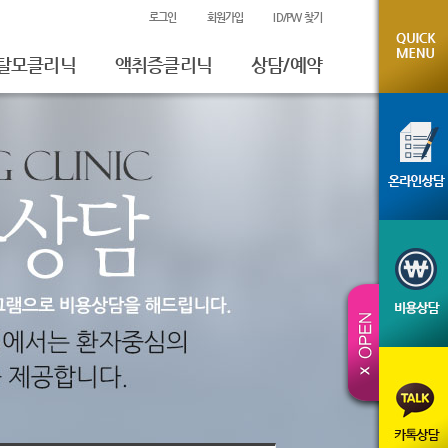
로그인
회원가입
ID/PW 찾기
탈모클리닉
액취증클리닉
상담/예약
온라인상담
비용상담
진료예약
시술전후사진
체험후기
카톡상담