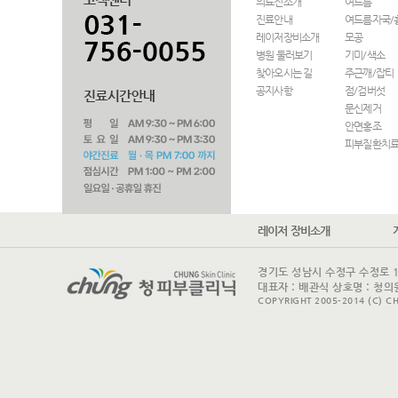
의료진소개
여드름
진료안내
여드름자국/
레이저장비소개
모공
병원 둘러보기
기미/색소
찾아오시는 길
주근깨/잡티
공지사항
점/검버섯
문신제거
안면홍조
피부질환치
레이저 장비소개
경기도 성남시 수정구 수정로 175 
대표자 : 배관식 상호명 : 청의원
COPYRIGHT 2005-2014 (C) CH