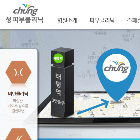
병원소개
피부클리닉
스페
의료진소개
여드름
셀라
진료안내
여드름자국/흉터
셀라
레이저장비소개
모공
레이
병원 둘러보기
기미/색소
주름/
찾아오시는 길
주근깨/잡티
제모
공지사항
점/검버섯
FNS
문신제거
물광
안면홍조
아쿠
피부질환치료
백옥
신데
슈링크(
셀렉 I