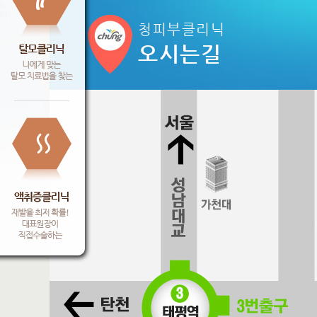
청피부클리닉
오시는길