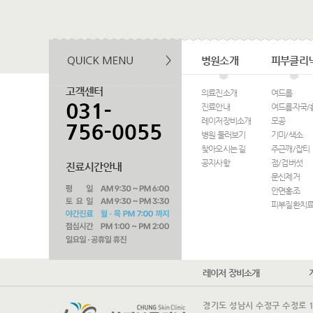
병원소개
피부클리
의료진소개
여드름
진료안내
여드름자국/
레이저장비소개
모공
병원 둘러보기
기미/색소
찾아오시는 길
주근깨/잡티
공지사항
점/검버섯
문신제거
안면홍조
피부질환치
레이저 장비소개
경기도 성남시 수정구 수정로 175 