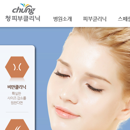
병원소개
피부클리닉
스페
의료진소개
여드름
셀라
진료안내
여드름자국/흉터
셀라
레이저장비소개
모공
레이
병원 둘러보기
기미/색소
주름/
찾아오시는 길
주근깨/잡티
제모
공지사항
점/검버섯
FNS
문신제거
물광
안면홍조
아쿠
피부질환치료
백옥
신데
슈링크(
셀렉 I