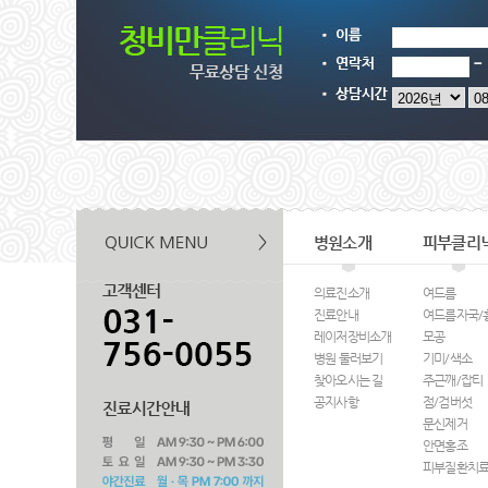
병원소개
피부클리
의료진소개
여드름
진료안내
여드름자국/
레이저장비소개
모공
병원 둘러보기
기미/색소
찾아오시는 길
주근깨/잡티
공지사항
점/검버섯
문신제거
안면홍조
피부질환치