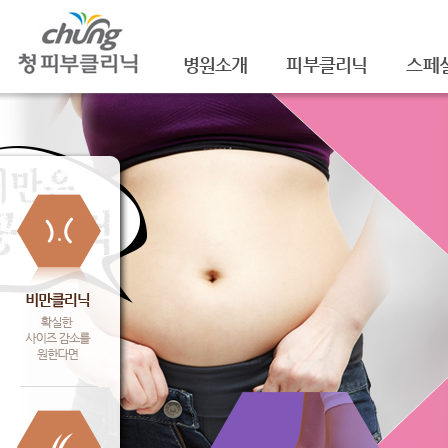
병원소개
피부클리닉
스페
의료진소개
여드름
셀라
진료안내
여드름자국/흉터
셀라
레이저장비소개
모공
레이
병원 둘러보기
기미/색소
주름/
찾아오시는 길
주근깨/잡티
제모
공지사항
점/검버섯
FNS
문신제거
물광
안면홍조
아쿠
피부질환치료
백옥
신데
슈링크(
셀렉 I