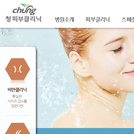
병원소개
피부클리닉
스페
의료진소개
여드름
셀라
진료안내
여드름자국/흉터
셀라
레이저장비소개
모공
레이
병원 둘러보기
기미/색소
주름/
찾아오시는 길
주근깨/잡티
제모
공지사항
점/검버섯
FNS
문신제거
물광
안면홍조
아쿠
피부질환치료
백옥
신데
슈링크(
셀렉 I