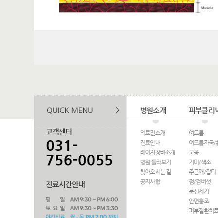
병원소개
피부클리
의료진소개
여드름
진료안내
여드름자국/
레이저장비소개
모공
병원 둘러보기
기미/색소
찾아오시는 길
주근깨/잡티
공지사항
점/검버섯
문신제거
안면홍조
피부질환치