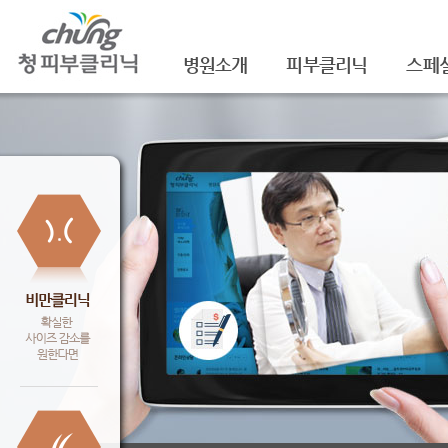
병원소개
피부클리닉
스페
의료진소개
여드름
셀라
진료안내
여드름자국/흉터
셀라
레이저장비소개
모공
레이
병원 둘러보기
기미/색소
주름/
찾아오시는 길
주근깨/잡티
제모
공지사항
점/검버섯
FNS
문신제거
물광
안면홍조
아쿠
피부질환치료
백옥
신데
슈링크(
셀렉 I