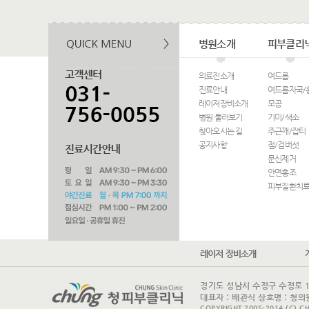
병원소개
피부클리
의료진소개
여드름
진료안내
여드름자국/
레이저장비소개
모공
병원 둘러보기
기미/색소
찾아오시는 길
주근깨/잡티
공지사항
점/검버섯
문신제거
안면홍조
피부질환치
레이저 장비소개
경기도 성남시 수정구 수정로 175 
대표자 : 배관식 상호명 : 청의원
COPYRIGHT 2005-2014 (C) CH