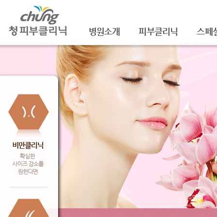
병원소개
피부클리닉
스페
의료진소개
여드름
셀라
진료안내
여드름자국/흉터
셀라
레이저장비소개
모공
레이
병원 둘러보기
기미/색소
주름/
찾아오시는 길
주근깨/잡티
제모
공지사항
점/검버섯
FNS
문신제거
물광
안면홍조
아쿠
피부질환치료
백옥
신데
슈링크(
셀렉 I