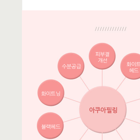
피부결
개선
화이
수분공급
헤드
화이트닝
아쿠아필링
블랙헤드