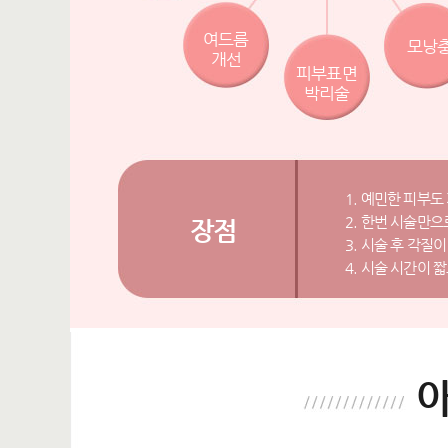
여드름
모낭
개선
피부표면
박리술
1. 예민한 피부도
2. 한번 시술만
장점
3. 시술 후 각
4. 시술 시간이 