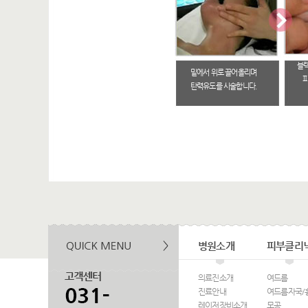
블
밑에서 위로 끌어올리며
피
탄력유도를 시술합니다.
병원소개
피부클리
의료진소개
여드름
진료안내
여드름자국/
레이저장비소개
모공