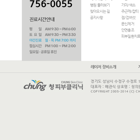
병원 둘러보기
기미/색소
찾아오시는 길
주근깨/잡티
공지사항
점/검버섯
문신제거
안면홍조
피부질환치
레이저 장비소개
경기도 성남시 수정구 수정로 175 
대표자 : 배관식 상호명 : 청의원
COPYRIGHT 2005-2014 (C) CH