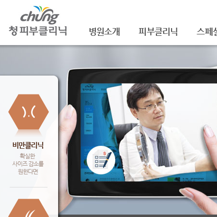
병원소개
피부클리닉
스페
의료진소개
여드름
셀라
진료안내
여드름자국/흉터
셀라
레이저장비소개
모공
레이
병원 둘러보기
기미/색소
주름/
찾아오시는 길
주근깨/잡티
제모
공지사항
점/검버섯
FNS
문신제거
물광
안면홍조
아쿠
피부질환치료
백옥
신데
슈링크(
셀렉 I