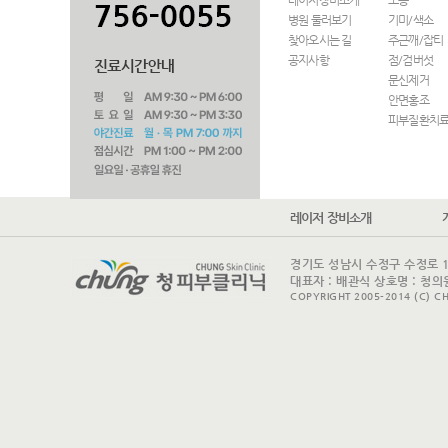
레이저장비소개
모공
병원 둘러보기
기미/색소
찾아오시는 길
주근깨/잡티
공지사항
점/검버섯
문신제거
안면홍조
피부질환치
레이저 장비소개
경기도 성남시 수정구 수정로 175 
대표자 : 배관식 상호명 : 청의원
COPYRIGHT 2005-2014 (C) CH