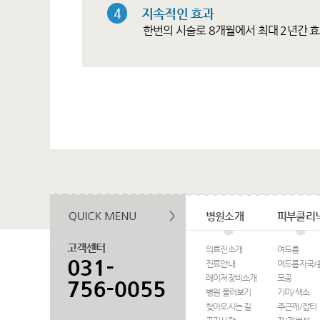
4
지속적인 효과
한번의 시술로 8개월에서 최대 2년간 
병원소개
피부클리
의료진소개
여드름
진료안내
여드름자국/
레이저장비소개
모공
병원 둘러보기
기미/색소
찾아오시는 길
주근깨/잡티