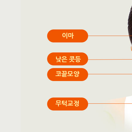
이마
낮은 콧등
코끝모양
무턱교정