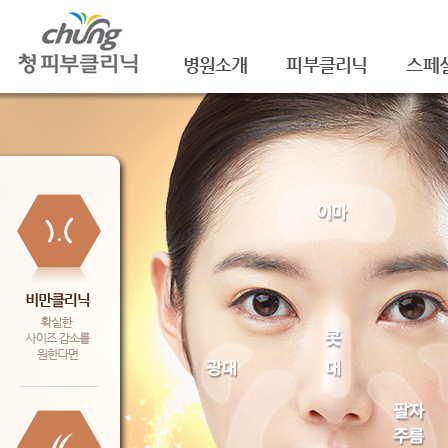
병원소개
피부클리닉
스페
의료진소개
여드름
셀라
진료안내
여드름자국/흉터
셀라
레이저장비소개
모공
레이
병원 둘러보기
기미/색소
주름/
찾아오시는 길
주근깨/잡티
제모
공지사항
점/검버섯
FNS
문신제거
물광
안면홍조
아쿠
피부질환치료
백옥
신데
슈링크(
셀렉 I