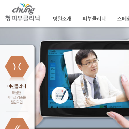
병원소개
피부클리닉
스페
의료진소개
여드름
셀라
진료안내
여드름자국/흉터
셀라
레이저장비소개
모공
레이
병원 둘러보기
기미/색소
주름/
찾아오시는 길
주근깨/잡티
제모
공지사항
점/검버섯
FNS
문신제거
물광
안면홍조
아쿠
피부질환치료
백옥
신데
슈링크(
셀렉 I