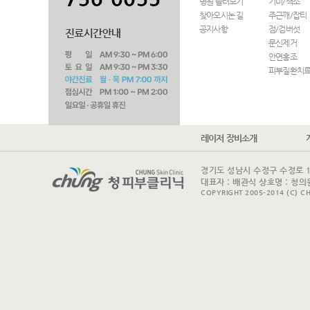
병원 둘러보기
기미/색소
찾아오시는 길
주근깨/잡티
공지사항
점/검버섯
문신제거
안면홍조
피부질환치
레이저 장비소개
경기도 성남시 수정구 수정로 175 
대표자 : 배관식 상호명 : 청의원
COPYRIGHT 2005-2014 (C) CH