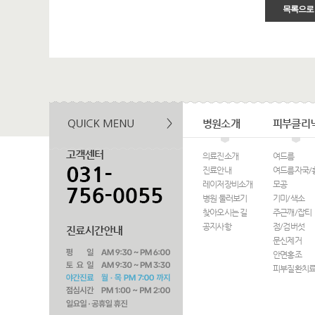
목록으로
병원소개
피부클리
의료진소개
여드름
진료안내
여드름자국/
레이저장비소개
모공
병원 둘러보기
기미/색소
찾아오시는 길
주근깨/잡티
공지사항
점/검버섯
문신제거
안면홍조
피부질환치