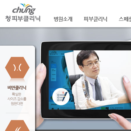
병원소개
피부클리닉
스페
의료진소개
여드름
셀라
진료안내
여드름자국/흉터
셀라
레이저장비소개
모공
레이
병원 둘러보기
기미/색소
주름/
찾아오시는 길
주근깨/잡티
제모
공지사항
점/검버섯
FNS
문신제거
물광
안면홍조
아쿠
피부질환치료
백옥
신데
슈링크(
셀렉 I