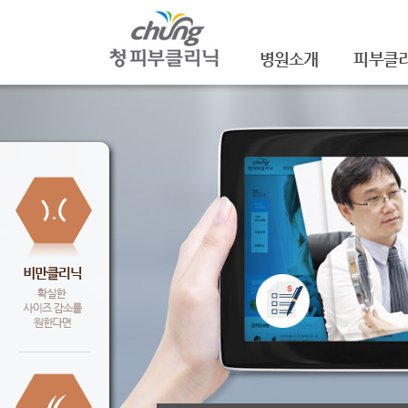
병원소개
피부클
의료진소개
여드름
진료안내
여드름자국
레이저장비소개
모공
병원 둘러보기
기미/색소
찾아오시는 길
주근깨/잡
공지사항
점/검버섯
문신제거
안면홍조
피부질환