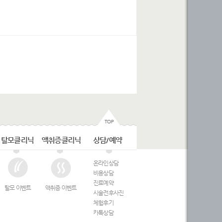
탈모클리닉
액취증클리닉
상담/예약
온라인상담
비용상담
진료예약
탈모 이벤트
액취증 이벤트
시술전후사진
체험후기
카톡상담