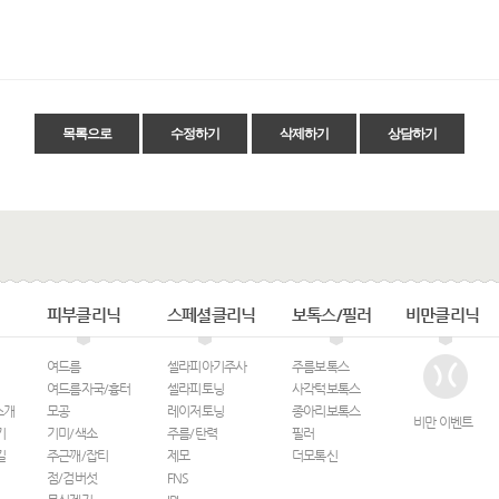
목록으로
수정하기
삭제하기
상담하기
피부클리닉
스페셜클리닉
보톡스/필러
비만클리닉
여드름
셀라피아기주사
주름보톡스
여드름자국/흉터
셀라피토닝
사각턱보톡스
소개
모공
레이저토닝
종아리보톡스
비만 이벤트
기
기미/색소
주름/탄력
필러
길
주근깨/잡티
제모
더모톡신
점/검버섯
FNS