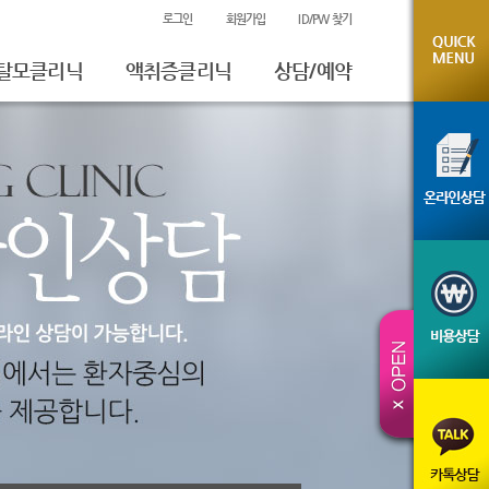
로그인
회원가입
ID/PW 찾기
탈모클리닉
액취증클리닉
상담/예약
온라인상담
비용상담
진료예약
시술전후사진
체험후기
카톡상담