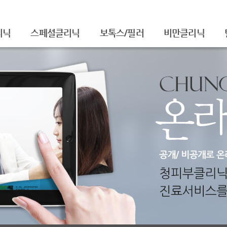
리닉
스페셜클리닉
보톡스/필러
비만클리닉
셀라피아기주사
주름보톡스
/흉터
셀라피토닝
사각턱보톡스
레이저토닝
종아리보톡스
주름/탄력
필러
티
제모
더모톡신
FNS
물광주사
아쿠아필
치료
백옥주사
신데렐라주사
슈링크(SHURINK)
셀렉 IPL