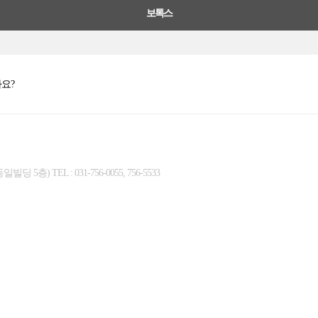
보톡스
요?
층) TEL : 031-756-0055, 756-5533