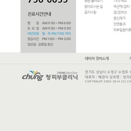
병원 둘러보기
기미/색소
찾아오시는 길
주근깨/잡티
공지사항
점/검버섯
문신제거
안면홍조
피부질환치
레이저 장비소개
경기도 성남시 수정구 수정로 175 
대표자 : 배관식 상호명 : 청의원
COPYRIGHT 2005-2014 (C) CH