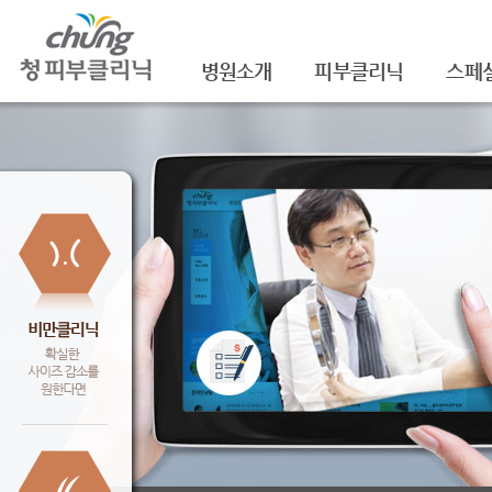
병원소개
피부클리닉
스페
의료진소개
여드름
셀라
진료안내
여드름자국/흉터
셀라
레이저장비소개
모공
레이
병원 둘러보기
기미/색소
주름/
찾아오시는 길
주근깨/잡티
제모
공지사항
점/검버섯
FNS
문신제거
물광
안면홍조
아쿠
피부질환치료
백옥
신데
슈링크(
셀렉 I