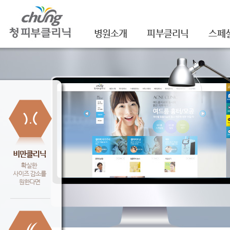
병원소개
피부클리닉
스페
의료진소개
여드름
셀라
진료안내
여드름자국/흉터
셀라
레이저장비소개
모공
레이
병원 둘러보기
기미/색소
주름/
찾아오시는 길
주근깨/잡티
제모
공지사항
점/검버섯
FNS
문신제거
물광
안면홍조
아쿠
피부질환치료
백옥
신데
슈링크(
셀렉 I