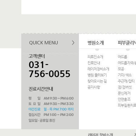
병원소개
피부클리
의료진소개
여드름
진료안내
여드름자국/
레이저장비소개
모공
병원 둘러보기
기미/색소
찾아오시는 길
주근깨/잡티
공지사항
점/검버섯
문신제거
안면홍조
피부질환치
레이저 장비소개