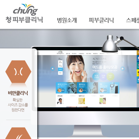
병원소개
피부클리닉
스페
의료진소개
여드름
셀라
진료안내
여드름자국/흉터
셀라
레이저장비소개
모공
레이
병원 둘러보기
기미/색소
주름/
찾아오시는 길
주근깨/잡티
제모
공지사항
점/검버섯
FNS
문신제거
물광
안면홍조
아쿠
피부질환치료
백옥
신데
슈링크(
셀렉 I