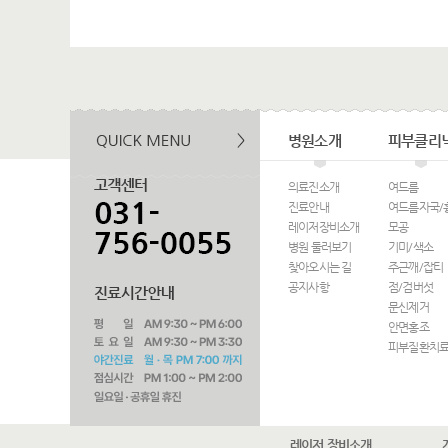
병원소개
피부클리
의료진소개
여드름
진료안내
여드름자국/
레이저장비소개
모공
병원 둘러보기
기미/색소
찾아오시는 길
주근깨/잡티
공지사항
점/검버섯
문신제거
안면홍조
피부질환치
레이저 장비소개