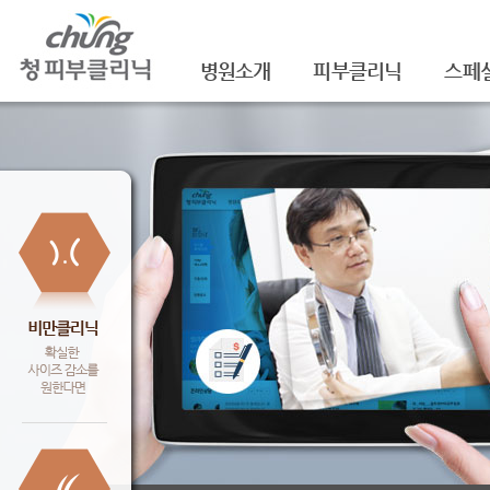
병원소개
피부클리닉
스페
의료진소개
여드름
셀라
진료안내
여드름자국/흉터
셀라
레이저장비소개
모공
레이
병원 둘러보기
기미/색소
주름/
찾아오시는 길
주근깨/잡티
제모
공지사항
점/검버섯
FNS
문신제거
물광
안면홍조
아쿠
피부질환치료
백옥
신데
슈링크(
셀렉 I