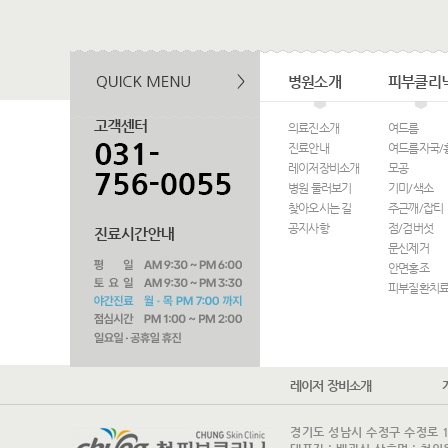
병원소개
피부클리
의료진소개
여드름
진료안내
여드름자국/
레이저장비소개
모공
병원 둘러보기
기미/색소
찾아오시는 길
주근깨/잡티
공지사항
점/검버섯
문신제거
안면홍조
피부질환치
레이저 장비소개
경기도 성남시 수정구 수정로 175 