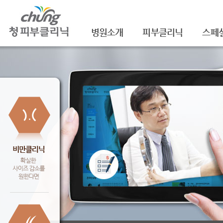
병원소개
피부클리닉
스페
의료진소개
여드름
셀라
진료안내
여드름자국/흉터
셀라
레이저장비소개
모공
레이
병원 둘러보기
기미/색소
주름/
찾아오시는 길
주근깨/잡티
제모
공지사항
점/검버섯
FNS
문신제거
물광
안면홍조
아쿠
피부질환치료
백옥
신데
슈링크(
셀렉 I