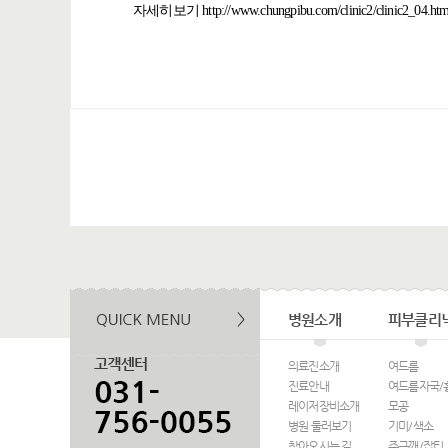
자세히보기
http://www.chungpibu.com/clinic2/clinic2_04.ht
병원소개
피부클리
의료진소개
여드름
진료안내
여드름자국/
레이저장비소개
모공
병원 둘러보기
기미/색소
찾아오시는 길
주근깨/잡티