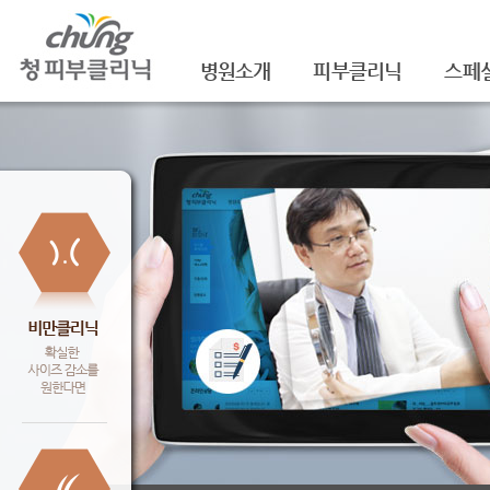
병원소개
피부클리닉
스페
의료진소개
여드름
셀라
진료안내
여드름자국/흉터
셀라
레이저장비소개
모공
레이
병원 둘러보기
기미/색소
주름/
찾아오시는 길
주근깨/잡티
제모
공지사항
점/검버섯
FNS
문신제거
물광
안면홍조
아쿠
피부질환치료
백옥
신데
슈링크(
셀렉 I