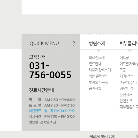
병원소개
피부클리
의료진소개
여드름
진료안내
여드름자국/
레이저장비소개
모공
병원 둘러보기
기미/색소
찾아오시는 길
주근깨/잡티
공지사항
점/검버섯
문신제거
안면홍조
피부질환치
레이저 장비소개