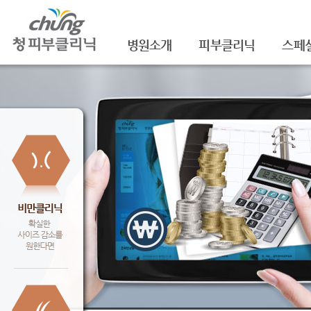
병원소개
피부클리닉
스페
의료진소개
여드름
셀라
진료안내
여드름자국/흉터
셀라
레이저장비소개
모공
레이
병원 둘러보기
기미/색소
주름/
찾아오시는 길
주근깨/잡티
제모
공지사항
점/검버섯
FNS
문신제거
물광
안면홍조
아쿠
피부질환치료
백옥
신데
슈링크(
셀렉 I