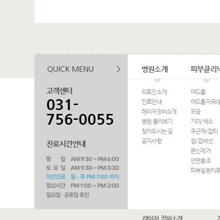
병원소개
피부클리
의료진소개
여드름
진료안내
여드름자국/
레이저장비소개
모공
병원 둘러보기
기미/색소
찾아오시는 길
주근깨/잡티
공지사항
점/검버섯
문신제거
안면홍조
피부질환치
레이저 장비소개