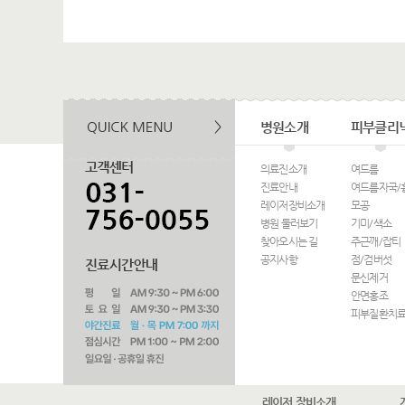
병원소개
피부클리
의료진소개
여드름
진료안내
여드름자국/
레이저장비소개
모공
병원 둘러보기
기미/색소
찾아오시는 길
주근깨/잡티
공지사항
점/검버섯
문신제거
안면홍조
피부질환치
레이저 장비소개