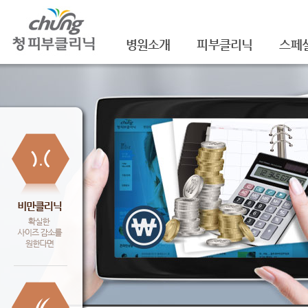
병원소개
피부클리닉
스페
의료진소개
여드름
셀라
진료안내
여드름자국/흉터
셀라
레이저장비소개
모공
레이
병원 둘러보기
기미/색소
주름/
찾아오시는 길
주근깨/잡티
제모
공지사항
점/검버섯
FNS
문신제거
물광
안면홍조
아쿠
피부질환치료
백옥
신데
슈링크(
셀렉 I