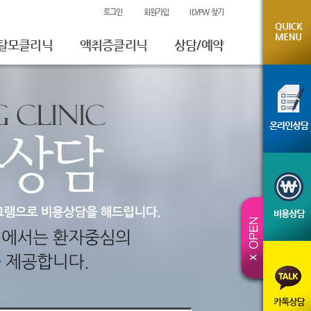
로그인
회원가입
ID/PW 찾기
탈모클리닉
액취증클리닉
상담/예약
온라인상담
비용상담
진료예약
시술전후사진
체험후기
카톡상담