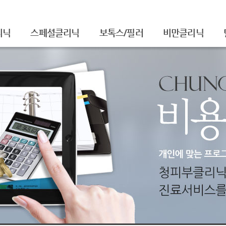
리닉
스페셜클리닉
보톡스/필러
비만클리닉
셀라피아기주사
주름보톡스
/흉터
셀라피토닝
사각턱보톡스
레이저토닝
종아리보톡스
주름/탄력
필러
티
제모
더모톡신
FNS
물광주사
아쿠아필
치료
백옥주사
신데렐라주사
슈링크(SHURINK)
셀렉 IPL