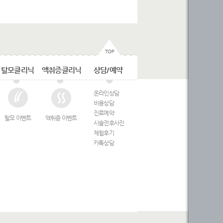
탈모클리닉
액취증클리닉
상담/예약
온라인상담
비용상담
진료예약
탈모 이벤트
액취증 이벤트
시술전후사진
체험후기
카톡상담