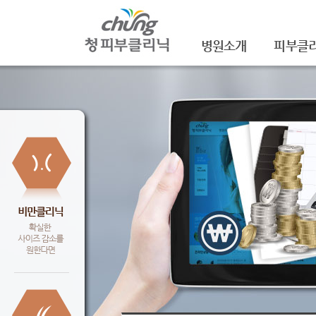
병원소개
피부클
의료진소개
여드름
진료안내
여드름자국
레이저장비소개
모공
병원 둘러보기
기미/색소
찾아오시는 길
주근깨/잡
공지사항
점/검버섯
문신제거
안면홍조
피부질환