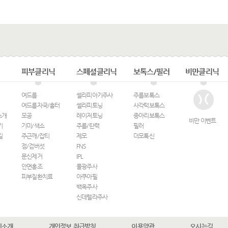
피부클리닉
스페셜클리닉
보톡스/필러
비만클리닉
여드름
셀라피아기주사
주름보톡스
여드름자국/흉터
셀라피토닝
사각턱보톡스
소개
모공
레이저토닝
종아리보톡스
비만 이벤트
기
기미/색소
주름/탄력
필러
길
주근깨/잡티
제모
더모톡신
점/검버섯
FNS
문신제거
IPL
안면홍조
물광주사
피부질환치료
아쿠아필
백옥주사
신데렐라주사
비소개
개인정보 취급방침
이용약관
오시는길